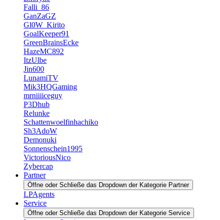
Falli_86
GanZaGZ
Gl0W_Kirito
GoalKeeper91
GreenBrainsEcke
HazeMC892
ItzUlbe
Jin600
LunamiTV
Mik3HQGaming
mrniiiiceguy
P3Dhub
Relunke
Schattenwoelfinhachiko
Sh3AdoW
Demonuki
Sonnenschein1995
VictoriousNico
Zybercap
Partner
Öffne oder Schließe das Dropdown der Kategorie Partner
LPAgents
Service
Öffne oder Schließe das Dropdown der Kategorie Service