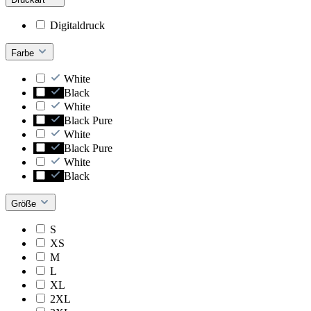
Digitaldruck
Farbe
White
Black
White
Black Pure
White
Black Pure
White
Black
Größe
S
XS
M
L
XL
2XL