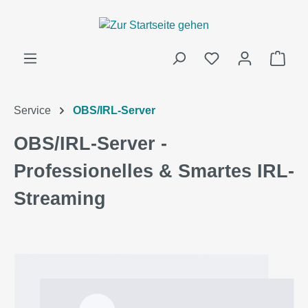
alt springen
Ware
Service
OBS/IRL-Server
OBS/IRL-Server -
Professionelles & Smartes IRL-
Streaming
Bildergalerie überspringen