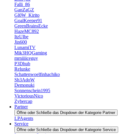
Falli_86
GanZaGZ
Gl0W_Kirito
GoalKeeper91
GreenBrainsEcke
HazeMC892
ItzUlbe
Jin600
LunamiTV
Mik3HQGaming
mrniiiiceguy
P3Dhub
Relunke
Schattenwoelfinhachiko
Sh3AdoW
Demonuki
Sonnenschein1995
VictoriousNico
Zybercap
Partner
Öffne oder Schließe das Dropdown der Kategorie Partner
LPAgents
Service
Öffne oder Schließe das Dropdown der Kategorie Service