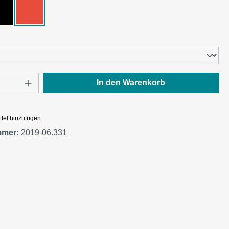
Schwarz
Rot
wählen
Anzahl: Gib den gewünschten Wert ein oder
In den Warenkorb
tel hinzufügen
mmer:
2019-06.331