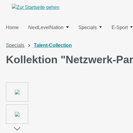
springen
Zur Hauptnavigation springen
Home
NextLevelNation
Öffne oder Schließe das Dropdo
Specials
Öffne oder Schl
E-Sport
Ö
Specials
Talent-Collection
Kollektion "Netzwerk-Par
Bildergalerie überspringen