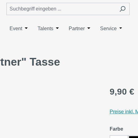
wn der Kategorie NextLevelNation
ieße das Dropdown der Kategorie Specials
ffne oder Schließe das Dropdown der Kategorie E-Sport
Event
Öffne oder Schließe das Dropdown der Kategorie E
Talents
Öffne oder Schließe das Dropdown der
Partner
Öffne oder Schließe da
Service
Öffne od
tner" Tasse
9,90 €
Preise inkl.
auswä
Farbe