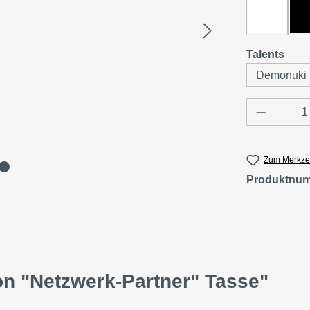
Weiß
aus
Talents
Produkt 
Zum Merkzet
Produktnu
on "Netzwerk-Partner" Tasse"