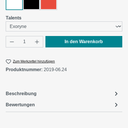
Weiß
Schwarz
Rot
auswählen
Talents
Produkt Anzahl: Gib den gewünschten Wert e
In den Warenkorb
Zum Merkzettel hinzufügen
Produktnummer:
2019-06.24
Beschreibung
Bewertungen