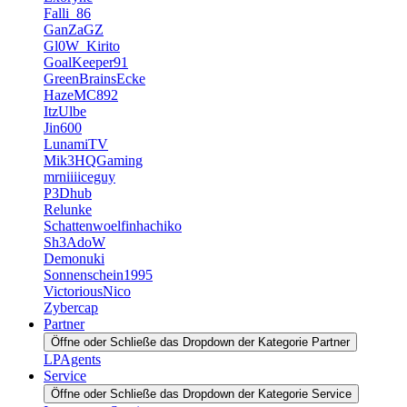
Falli_86
GanZaGZ
Gl0W_Kirito
GoalKeeper91
GreenBrainsEcke
HazeMC892
ItzUlbe
Jin600
LunamiTV
Mik3HQGaming
mrniiiiceguy
P3Dhub
Relunke
Schattenwoelfinhachiko
Sh3AdoW
Demonuki
Sonnenschein1995
VictoriousNico
Zybercap
Partner
Öffne oder Schließe das Dropdown der Kategorie Partner
LPAgents
Service
Öffne oder Schließe das Dropdown der Kategorie Service