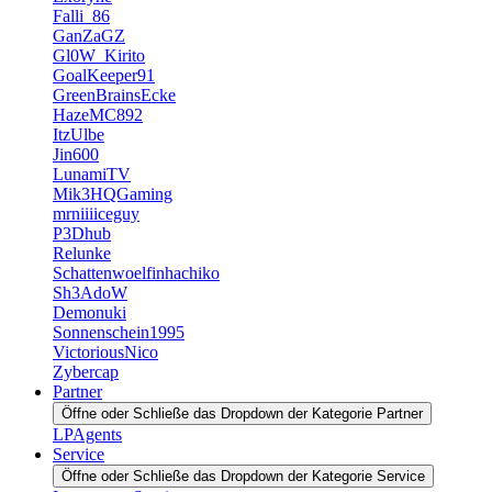
Falli_86
GanZaGZ
Gl0W_Kirito
GoalKeeper91
GreenBrainsEcke
HazeMC892
ItzUlbe
Jin600
LunamiTV
Mik3HQGaming
mrniiiiceguy
P3Dhub
Relunke
Schattenwoelfinhachiko
Sh3AdoW
Demonuki
Sonnenschein1995
VictoriousNico
Zybercap
Partner
Öffne oder Schließe das Dropdown der Kategorie Partner
LPAgents
Service
Öffne oder Schließe das Dropdown der Kategorie Service