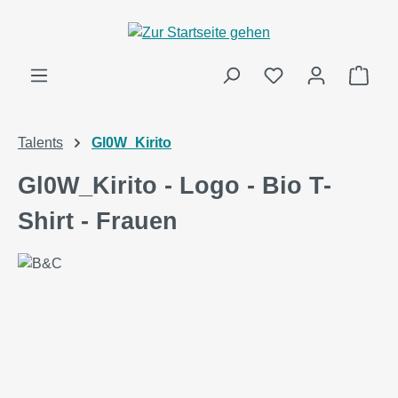
alt springen
Ware
Talents
Gl0W_Kirito
Gl0W_Kirito - Logo - Bio T-
Shirt - Frauen
Bildergalerie überspringen