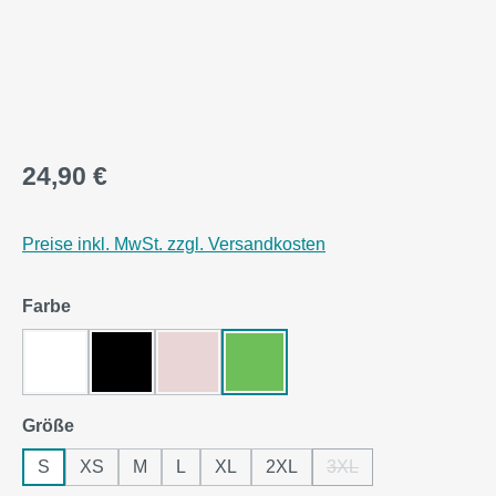
24,90 €
Preise inkl. MwSt. zzgl. Versandkosten
auswählen
Farbe
White
Black Pure
Soft Rose
Apple Green
auswählen
Größe
S
XS
M
L
XL
2XL
3XL
(Diese Option ist zurze