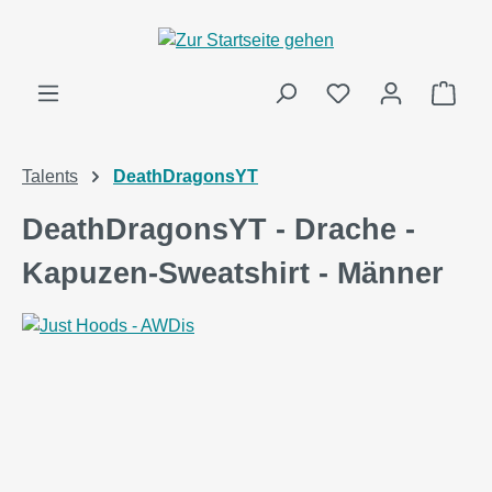
alt springen
Ware
Talents
DeathDragonsYT
DeathDragonsYT - Drache -
Kapuzen-Sweatshirt - Männer
Bildergalerie überspringen