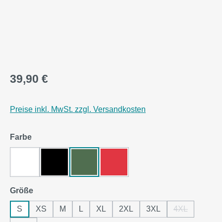
39,90 €
Preise inkl. MwSt. zzgl. Versandkosten
auswählen
Farbe
Arctic White
Jet Black
Bottle Green
Fire Red
auswählen
Größe
S
XS
M
L
XL
2XL
3XL
4XL
(Diese Option 