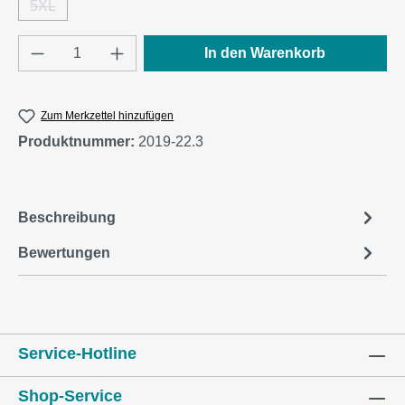
5XL
(Diese Option ist zurzeit nicht verfügbar.)
Produkt Anzahl: Gib den gewünschten Wert e
In den Warenkorb
Zum Merkzettel hinzufügen
Produktnummer:
2019-22.3
Beschreibung
Bewertungen
Service-Hotline
Shop-Service