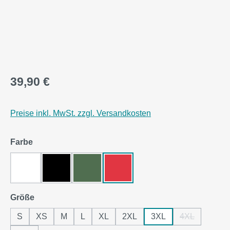
39,90 €
Preise inkl. MwSt. zzgl. Versandkosten
auswählen
Farbe
Arctic White
Jet Black
Bottle Green
Fire Red
auswählen
Größe
S
XS
M
L
XL
2XL
3XL
4XL
(Diese Option 