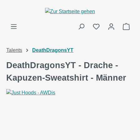
alt springen
Ware
Talents
DeathDragonsYT
DeathDragonsYT - Drache -
Kapuzen-Sweatshirt - Männer
Bildergalerie überspringen