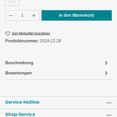
5XL
(Diese Option ist zurzeit nicht verfügbar.)
Produkt Anzahl: Gib den gewünschten Wert e
In den Warenkorb
Zum Merkzettel hinzufügen
Produktnummer:
2019-22.28
Beschreibung
Bewertungen
Service-Hotline
Shop-Service