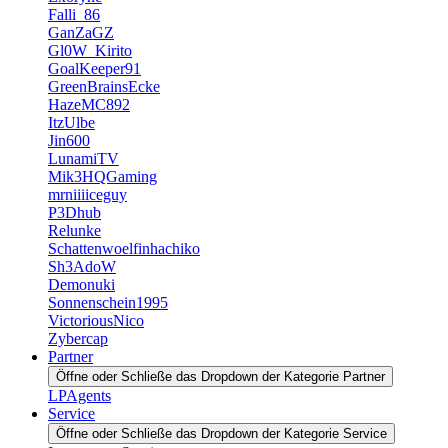
Falli_86
GanZaGZ
Gl0W_Kirito
GoalKeeper91
GreenBrainsEcke
HazeMC892
ItzUlbe
Jin600
LunamiTV
Mik3HQGaming
mrniiiiceguy
P3Dhub
Relunke
Schattenwoelfinhachiko
Sh3AdoW
Demonuki
Sonnenschein1995
VictoriousNico
Zybercap
Partner
Öffne oder Schließe das Dropdown der Kategorie Partner
LPAgents
Service
Öffne oder Schließe das Dropdown der Kategorie Service