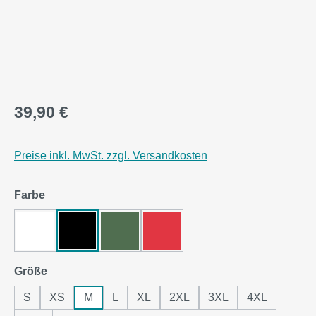
39,90 €
Preise inkl. MwSt. zzgl. Versandkosten
auswählen
Farbe
Arctic White
Jet Black
Bottle Green
Fire Red
auswählen
Größe
S
XS
M
L
XL
2XL
3XL
4XL