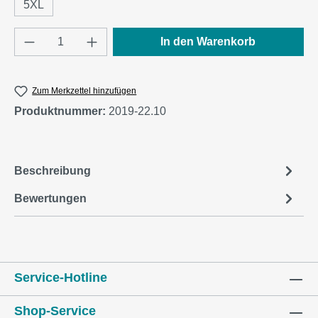
5XL
Produkt Anzahl: Gib den gewünschten Wert e
In den Warenkorb
Zum Merkzettel hinzufügen
Produktnummer:
2019-22.10
Beschreibung
Bewertungen
Service-Hotline
Shop-Service