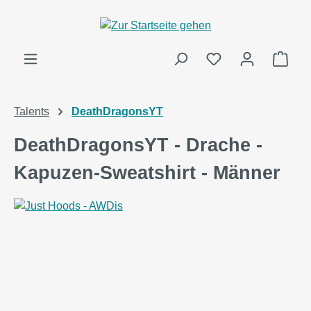
alt springen
Ware
Talents
DeathDragonsYT
DeathDragonsYT - Drache -
Kapuzen-Sweatshirt - Männer
Bildergalerie überspringen