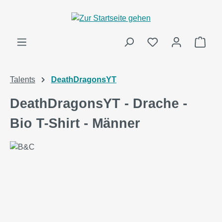
alt springen
Ware
Talents
DeathDragonsYT
DeathDragonsYT - Drache -
Bio T-Shirt - Männer
Bildergalerie überspringen