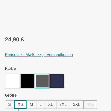
24,90 €
Preise inkl. MwSt. zzgl. Versandkosten
auswählen
Farbe
White
Black Pure
Asphalt
Navy Blue
auswählen
Größe
S
XS
M
L
XL
2XL
3XL
4XL
(Diese Option 