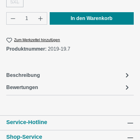
5XL
(Diese Option ist zurzeit nicht verfügbar.)
Produkt Anzahl: Gib den gewünschten Wert e
In den Warenkorb
Zum Merkzettel hinzufügen
Produktnummer:
2019-19.7
Beschreibung
Bewertungen
Service-Hotline
Shop-Service