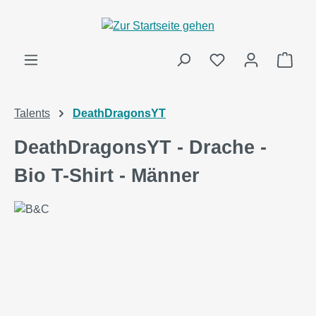
alt springen
Ware
Talents
DeathDragonsYT
DeathDragonsYT - Drache -
Bio T-Shirt - Männer
Bildergalerie überspringen