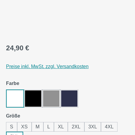
24,90 €
Preise inkl. MwSt. zzgl. Versandkosten
auswählen
Farbe
White
Black Pure
Asphalt
Navy Blue
(Diese Option ist zurzeit nicht verfügbar.)
auswählen
Größe
S
XS
M
L
XL
2XL
3XL
4XL