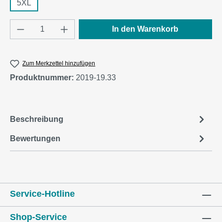
5XL
Produkt Anzahl: Gib den gewünschten Wert e
In den Warenkorb
Zum Merkzettel hinzufügen
Produktnummer:
2019-19.33
Beschreibung
Bewertungen
Service-Hotline
Shop-Service