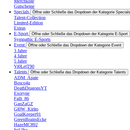
Merchkiste
Gutscheine
Specials
Öffne oder Schließe das Dropdown der Kategorie Special
Talent-Collection
Limited-Edition
Extras
E-Sport
Öffne oder Schließe das Dropdown der Kategorie E-Sport
Sympathic E-Sports
Event
Öffne oder Schließe das Dropdown der Kategorie Event
3 Jahre
4 Jahre
5 Jahre
Vi0LetT90
Talents
Öffne oder Schließe das Dropdown der Kategorie Talents
ADM_Apate
Bosco4u
DeathDragonsYT
Exoryne
Falli_86
GanZaGZ
Gl0W_Kirito
GoalKeeper91
GreenBrainsEcke
HazeMC892
ItzUlbe