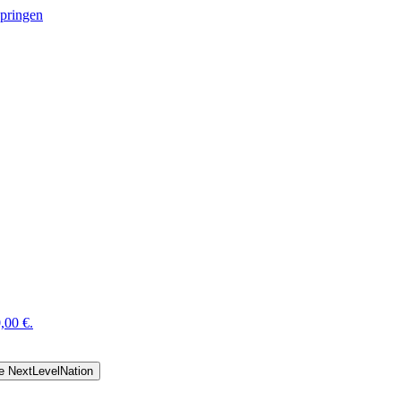
springen
,00 €.
e NextLevelNation