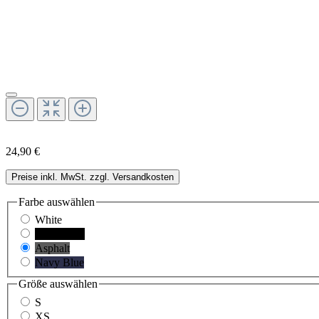
24,90 €
Preise inkl. MwSt. zzgl. Versandkosten
Farbe
auswählen
White
Black Pure
Asphalt
Navy Blue
Größe
auswählen
S
XS