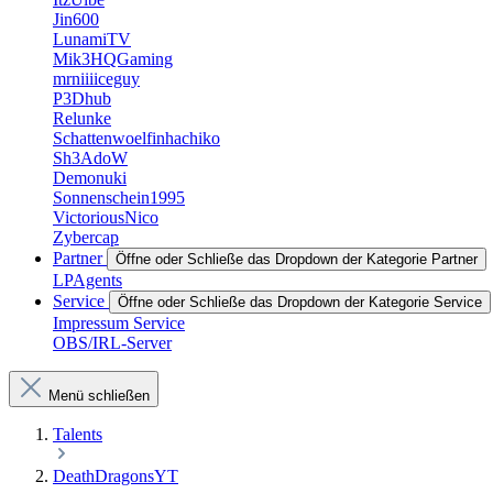
Jin600
LunamiTV
Mik3HQGaming
mrniiiiceguy
P3Dhub
Relunke
Schattenwoelfinhachiko
Sh3AdoW
Demonuki
Sonnenschein1995
VictoriousNico
Zybercap
Partner
Öffne oder Schließe das Dropdown der Kategorie Partner
LPAgents
Service
Öffne oder Schließe das Dropdown der Kategorie Service
Impressum Service
OBS/IRL-Server
Menü schließen
Talents
DeathDragonsYT