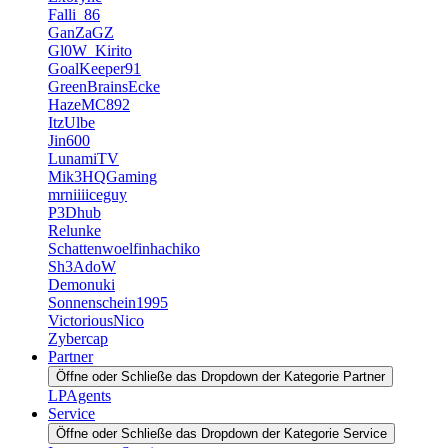
Falli_86
GanZaGZ
Gl0W_Kirito
GoalKeeper91
GreenBrainsEcke
HazeMC892
ItzUlbe
Jin600
LunamiTV
Mik3HQGaming
mrniiiiceguy
P3Dhub
Relunke
Schattenwoelfinhachiko
Sh3AdoW
Demonuki
Sonnenschein1995
VictoriousNico
Zybercap
Partner
Öffne oder Schließe das Dropdown der Kategorie Partner
LPAgents
Service
Öffne oder Schließe das Dropdown der Kategorie Service