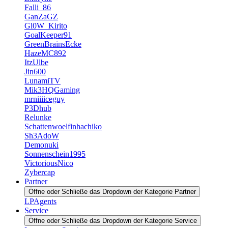
Falli_86
GanZaGZ
Gl0W_Kirito
GoalKeeper91
GreenBrainsEcke
HazeMC892
ItzUlbe
Jin600
LunamiTV
Mik3HQGaming
mrniiiiceguy
P3Dhub
Relunke
Schattenwoelfinhachiko
Sh3AdoW
Demonuki
Sonnenschein1995
VictoriousNico
Zybercap
Partner
Öffne oder Schließe das Dropdown der Kategorie Partner
LPAgents
Service
Öffne oder Schließe das Dropdown der Kategorie Service