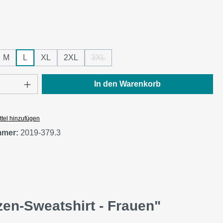
re
ählen
M
L
XL
2XL
3XL
(Diese Option ist zurzeit nicht verfügbar.
Anzahl: Gib den gewünschten Wert ein oder
In den Warenkorb
tel hinzufügen
mmer:
2019-379.3
n-Sweatshirt - Frauen"