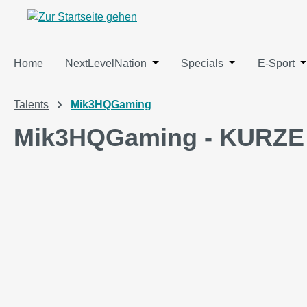
springen
Zur Hauptnavigation springen
Home
NextLevelNation
Öffne oder Schließe das Dropdo
Specials
Öffne oder Schl
E-Sport
Ö
Talents
Mik3HQGaming
Mik3HQGaming - KURZE 
Bildergalerie überspringen