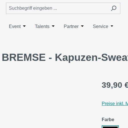
wn der Kategorie NextLevelNation
ieße das Dropdown der Kategorie Specials
ffne oder Schließe das Dropdown der Kategorie E-Sport
Event
Öffne oder Schließe das Dropdown der Kategorie E
Talents
Öffne oder Schließe das Dropdown der
Partner
Öffne oder Schließe da
Service
Öffne od
BREMSE - Kapuzen-Sweats
39,90 
Preise inkl.
auswä
Farbe