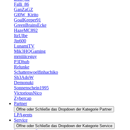
Falli_86
GanZaGZ
Gl0W_Kirito
GoalKeeper91
GreenBrainsEcke
HazeMC892
ItzUlbe
Jin600
LunamiTV
Mik3HQGaming
mrniiiiceguy
P3Dhub
Relunke
Schattenwoelfinhachiko
Sh3AdoW
Demonuki
Sonnenschein1995
VictoriousNico
Zybercap
Partner
Öffne oder Schließe das Dropdown der Kategorie Partner
LPAgents
Service
Öffne oder Schließe das Dropdown der Kategorie Service