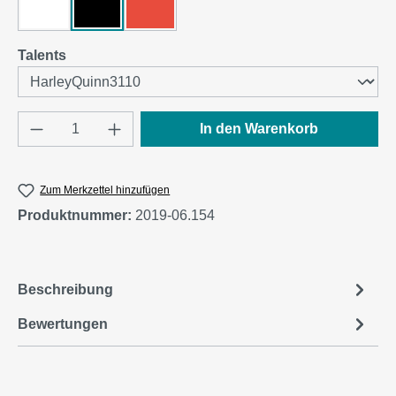
Weiß
Schwarz
Rot
auswählen
Talents
Produkt Anzahl: Gib den gewünschten Wert e
In den Warenkorb
Zum Merkzettel hinzufügen
Produktnummer:
2019-06.154
Beschreibung
Bewertungen