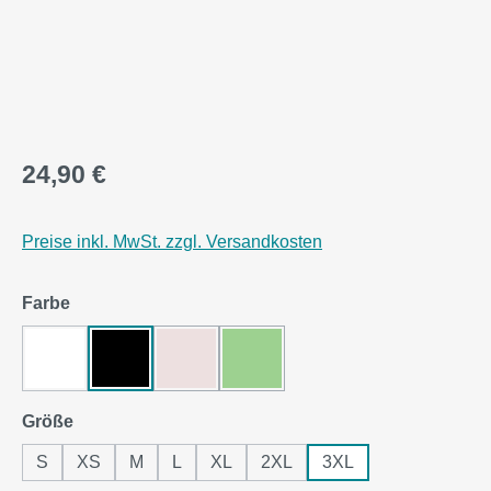
24,90 €
Preise inkl. MwSt. zzgl. Versandkosten
auswählen
Farbe
White
Black Pure
Soft Rose
Apple Green
(Diese Option ist zurzeit nicht verfügbar.)
(Diese Option ist zurzeit nicht verf
auswählen
Größe
S
XS
M
L
XL
2XL
3XL