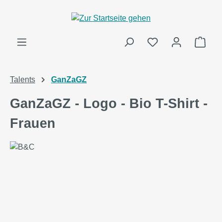
alt springen
Ware
Talents
GanZaGZ
GanZaGZ - Logo - Bio T-Shirt -
Frauen
Bildergalerie überspringen