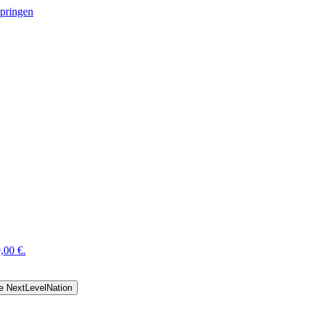
springen
,00 €.
e NextLevelNation