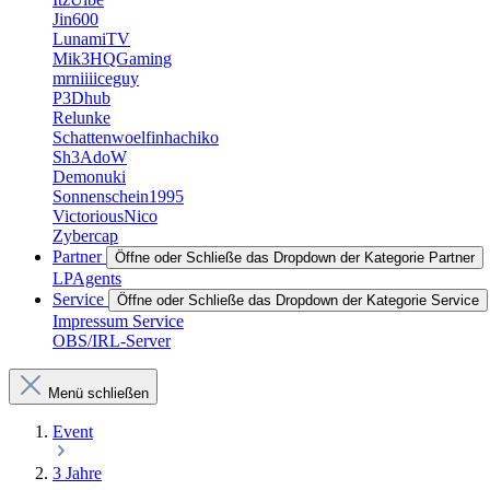
Jin600
LunamiTV
Mik3HQGaming
mrniiiiceguy
P3Dhub
Relunke
Schattenwoelfinhachiko
Sh3AdoW
Demonuki
Sonnenschein1995
VictoriousNico
Zybercap
Partner
Öffne oder Schließe das Dropdown der Kategorie Partner
LPAgents
Service
Öffne oder Schließe das Dropdown der Kategorie Service
Impressum Service
OBS/IRL-Server
Menü schließen
Event
3 Jahre