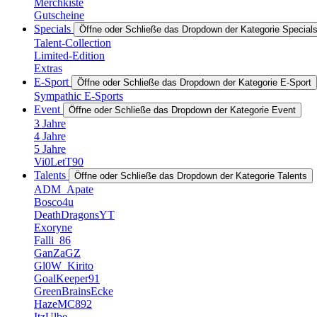
Merchkiste
Gutscheine
Specials
Öffne oder Schließe das Dropdown der Kategorie Special
Talent-Collection
Limited-Edition
Extras
E-Sport
Öffne oder Schließe das Dropdown der Kategorie E-Sport
Sympathic E-Sports
Event
Öffne oder Schließe das Dropdown der Kategorie Event
3 Jahre
4 Jahre
5 Jahre
Vi0LetT90
Talents
Öffne oder Schließe das Dropdown der Kategorie Talents
ADM_Apate
Bosco4u
DeathDragonsYT
Exoryne
Falli_86
GanZaGZ
Gl0W_Kirito
GoalKeeper91
GreenBrainsEcke
HazeMC892
ItzUlbe